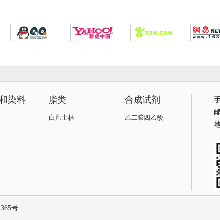
和染料
脂类
合成试剂
白凡士林
乙二胺四乙酸
1365号