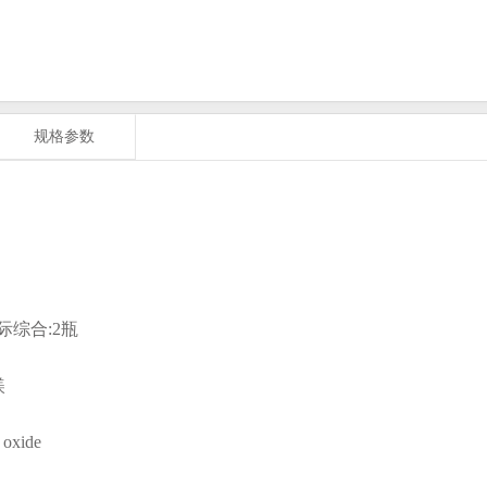
规格参数
际综合:2
瓶
镁
 oxide