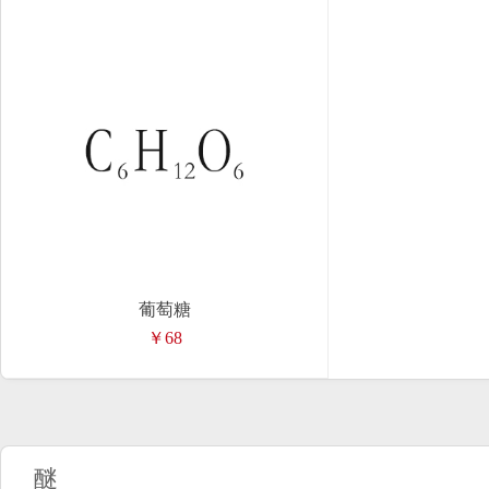
葡萄糖
￥68
醚