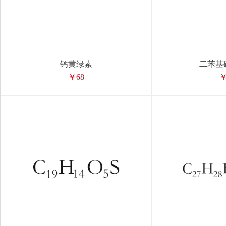
钙黄绿素
二苯基
￥68
￥