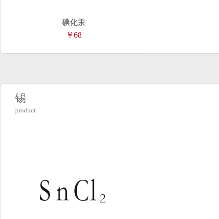
碘化汞
￥68
锡
product