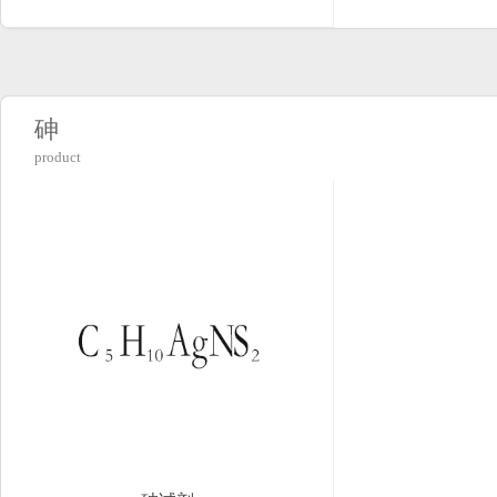
砷
product