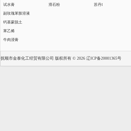
试水膏
滑石粉
苏丹I
副玫瑰苯胺溶液
钙基蒙脱土
苯乙烯
牛肉浸膏
抚顺市金泰化工经贸有限公司
版权所有 © 2026
辽ICP备20001365号