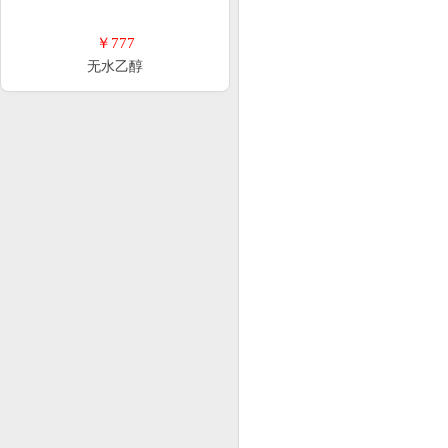
￥777
无水乙醇