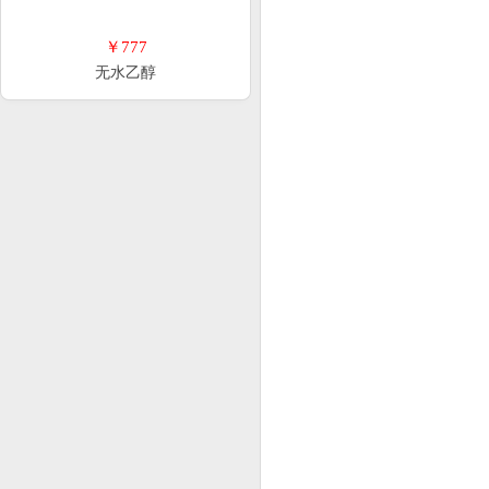
￥777
无水乙醇