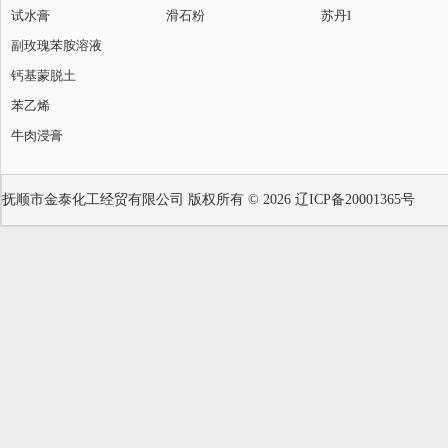
试水膏
滑石粉
苏丹I
副玫瑰苯胺溶液
钙基蒙脱土
苯乙烯
牛肉浸膏
抚顺市金泰化工经贸有限公司
版权所有 © 2026
辽ICP备20001365号