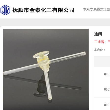
本站交易模式全
通阀
二通阀、
本店价：
01
01
01