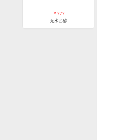
￥777
无水乙醇