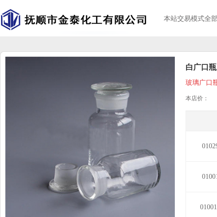
本站交易模式全
白广口瓶
玻璃广口瓶
本店价：
010
010
0100