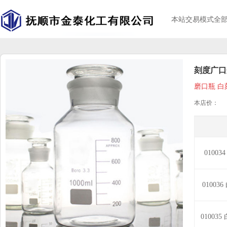
本站交易模式全
刻度广口
磨口瓶 白
本店价：
0100
01003
01003