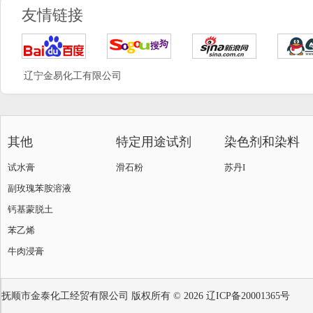
友情链接
辽宁金易化工有限公司
其他
特定用途试剂
染色剂和染料
试水膏
滑石粉
苏丹I
副玫瑰苯胺溶液
钙基蒙脱土
苯乙烯
牛肉浸膏
抚顺市金泰化工经贸有限公司
版权所有 © 2026
辽ICP备20001365号